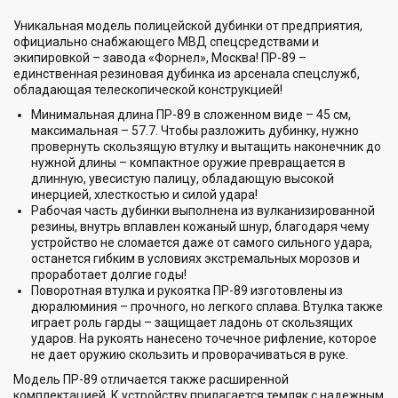
Уникальная модель полицейской дубинки от предприятия,
официально снабжающего МВД спецсредствами и
экипировкой – завода «Форнел», Москва! ПР-89 –
единственная резиновая дубинка из арсенала спецслужб,
обладающая телескопической конструкцией!
Минимальная длина ПР-89 в сложенном виде – 45 см,
максимальная – 57.7. Чтобы разложить дубинку, нужно
провернуть скользящую втулку и вытащить наконечник до
нужной длины – компактное оружие превращается в
длинную, увесистую палицу, обладающую высокой
инерцией, хлесткостью и силой удара!
Рабочая часть дубинки выполнена из вулканизированной
резины, внутрь вплавлен кожаный шнур, благодаря чему
устройство не сломается даже от самого сильного удара,
останется гибким в условиях экстремальных морозов и
проработает долгие годы!
Поворотная втулка и рукоятка ПР-89 изготовлены из
дюралюминия – прочного, но легкого сплава. Втулка также
играет роль гарды – защищает ладонь от скользящих
ударов. На рукоять нанесено точечное рифление, которое
не дает оружию скользить и проворачиваться в руке.
Модель ПР-89 отличается также расширенной
комплектацией. К устройству прилагается темляк с надежным