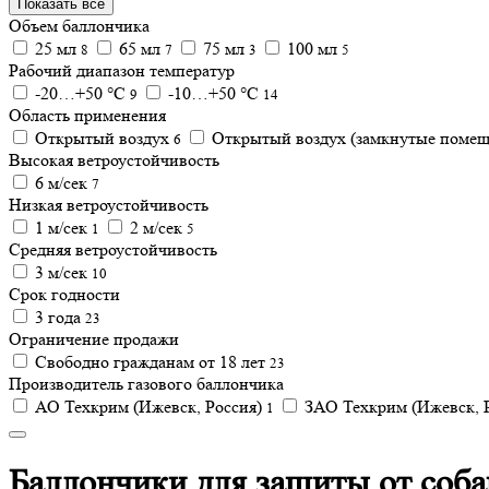
Показать все
Объем баллончика
25 мл
65 мл
75 мл
100 мл
8
7
3
5
Рабочий диапазон температур
-20…+50 °С
-10…+50 °С
9
14
Область применения
Открытый воздух
Открытый воздух (замкнутые поме
6
Высокая ветроустойчивость
6 м/сек
7
Низкая ветроустойчивость
1 м/сек
2 м/сек
1
5
Средняя ветроустойчивость
3 м/сек
10
Срок годности
3 года
23
Ограничение продажи
Свободно гражданам от 18 лет
23
Производитель газового баллончика
АО Техкрим (Ижевск, Россия)
ЗАО Техкрим (Ижевск, 
1
Баллончики для защиты от соба