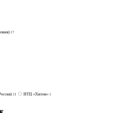
щения)
17
Россия)
НТЦ «Хитон»
21
1
к