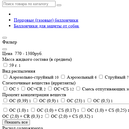
Перцовые (газовые) баллончики
Баллончики для защиты от собак
Фильтр
Цена
770
-
1380
руб.
Масса жидкого состава (в среднем)
59 г.
1
Вид распыления
Аэрозольно-струйный
Аэрозольный
Струйный
10
6
7
Слезоточивые вещества (ирританты)
ОC
ОC+CR
ОC+CS
Смесь отпугивающих э
5
2
12
Процент концентрации веществ
OC (0,39)
OC (0,9)
OC (23)
ОС (0,5)
1
1
1
1
ОС (1,0)
ОС (1,0) + CS (0,17)
ОС (1,0) + CS (0,25)
1
1
ОС (2,0) + CR (0,3)
ОС (2,0) + CS (0,32)
2
1
Показать все
Расход содержимого