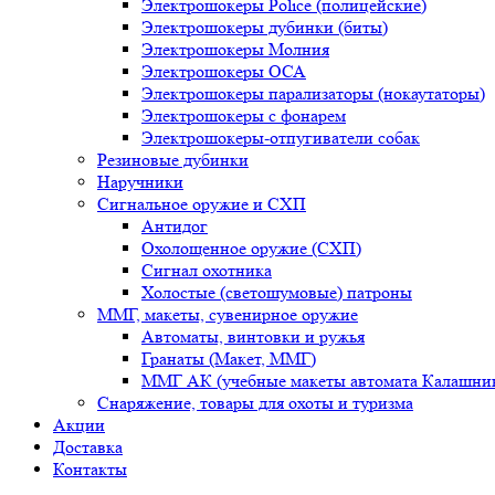
Электрошокеры Police (полицейские)
Электрошокеры дубинки (биты)
Электрошокеры Молния
Электрошокеры ОСА
Электрошокеры парализаторы (нокаутаторы)
Электрошокеры с фонарем
Электрошокеры-отпугиватели собак
Резиновые дубинки
Наручники
Сигнальное оружие и СХП
Антидог
Охолощенное оружие (СХП)
Сигнал охотника
Холостые (светошумовые) патроны
ММГ, макеты, сувенирное оружие
Автоматы, винтовки и ружья
Гранаты (Макет, ММГ)
ММГ АК (учебные макеты автомата Калашник
Снаряжение, товары для охоты и туризма
Акции
Доставка
Контакты