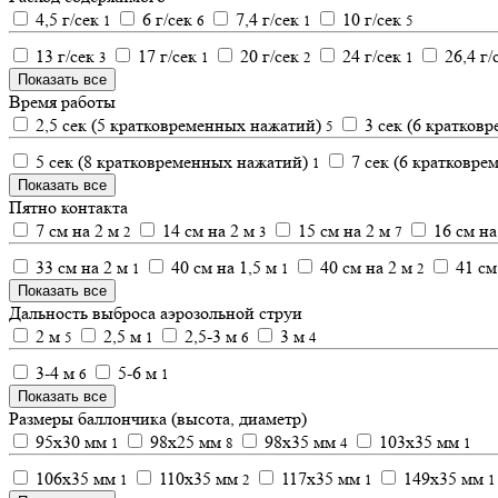
4,5 г/сек
6 г/сек
7,4 г/сек
10 г/сек
1
6
1
5
13 г/сек
17 г/сек
20 г/сек
24 г/сек
26,4 г/
3
1
2
1
Показать все
Время работы
2,5 сек (5 кратковременных нажатий)
3 сек (6 кратков
5
5 сек (8 кратковременных нажатий)
7 сек (6 кратковр
1
Показать все
Пятно контакта
7 см на 2 м
14 см на 2 м
15 см на 2 м
16 см на
2
3
7
33 см на 2 м
40 см на 1,5 м
40 см на 2 м
41 см
1
1
2
Показать все
Дальность выброса аэрозольной струи
2 м
2,5 м
2,5-3 м
3 м
5
1
6
4
3-4 м
5-6 м
6
1
Показать все
Размеры баллончика (высота, диаметр)
95x30 мм
98x25 мм
98x35 мм
103x35 мм
1
8
4
1
106x35 мм
110x35 мм
117x35 мм
149x35 мм
1
2
1
1