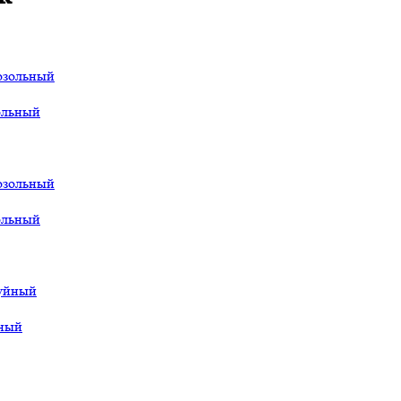
ольный
ольный
йный