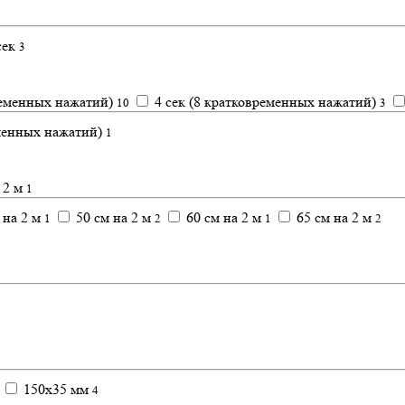
сек
3
ременных нажатий)
4 сек (8 кратковременных нажатий)
10
3
еменных нажатий)
1
 2 м
1
 на 2 м
50 см на 2 м
60 см на 2 м
65 см на 2 м
1
2
1
2
150x35 мм
4