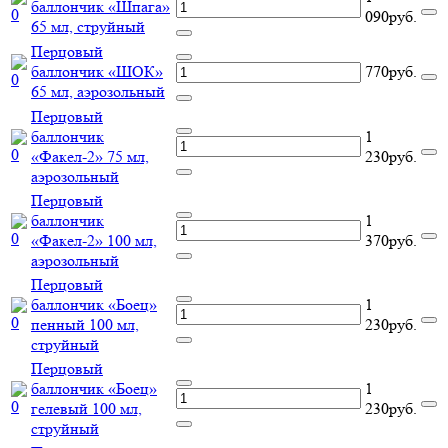
баллончик «Шпага»
090руб.
65 мл, струйный
Перцовый
баллончик «ШОК»
770руб.
65 мл, аэрозольный
Перцовый
баллончик
1
«Факел-2» 75 мл,
230руб.
аэрозольный
Перцовый
баллончик
1
«Факел-2» 100 мл,
370руб.
аэрозольный
Перцовый
баллончик «Боец»
1
пенный 100 мл,
230руб.
струйный
Перцовый
баллончик «Боец»
1
гелевый 100 мл,
230руб.
струйный