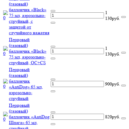
(газовый)
баллончик «Black»
1
75 мл, аэрозольно-
130руб.
струйный, с
защитой от
случайного нажатия
Перцовый
(газовый)
1
баллончик «Black»
130руб.
75 мл, аэрозольно-
струйный, ОC+CS
Перцовый
(газовый)
баллончик
900руб.
«AntiDog» 65 мл,
аэрозольно-
струйный
Перцовый
(газовый)
баллончик «AntiDog
820руб.
Шпага» 65 мл,
струйный