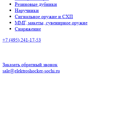
Резиновые дубинки
Наручники
Сигнальное оружие и СХП
ММГ, макеты, сувенирное оружие
Снаряжение
+7 (495) 241-17-53
Адрес:
г. Сочи, ул. Воровского, 1/2
Время работы:
ПН-ПТ: с 10:00 до 20:00
СБ-ВС: с 10.00 до 18.00
Заказать обратный звонок
sale@elektroshocker-sochi.ru