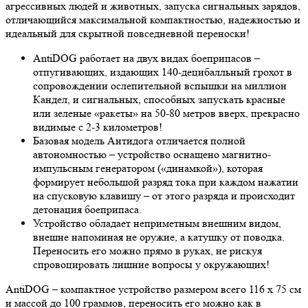
агрессивных людей и животных, запуска сигнальных зарядов,
отличающийся максимальной компактностью, надежностью и
идеальный для скрытной повседневной переноски!
AntiDOG работает на двух видах боеприпасов –
отпугивающих, издающих 140-децибалльный грохот в
сопровождении ослепительной вспышки на миллион
Кандел, и сигнальных, способных запускать красные
или зеленые «ракеты» на 50-80 метров вверх, прекрасно
видимые с 2-3 километров!
Базовая модель Антидога отличается полной
автономностью – устройство оснащено магнитно-
импульсным генератором («динамкой»), которая
формирует небольшой разряд тока при каждом нажатии
на спусковую клавишу – от этого разряда и происходит
детонация боеприпаса.
Устройство обладает неприметным внешним видом,
внешне напоминая не оружие, а катушку от поводка.
Переносить его можно прямо в руках, не рискуя
спровоцировать лишние вопросы у окружающих!
AntiDOG – компактное устройство размером всего 116 х 75 см
и массой до 100 граммов, переносить его можно как в